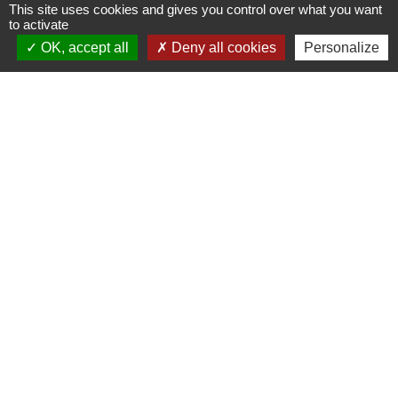
This site uses cookies and gives you control over what you want
to activate
Service Public Local de la
OK, accept all
Deny all cookies
Personalize
rénovation de l'habitat
Attention aux démarchages et autres info
1
-2
-3
Actualités
keyboard_arrow_right
Marché ambulant
Contacts
Commune de Lourmais
6, rue des Potiers